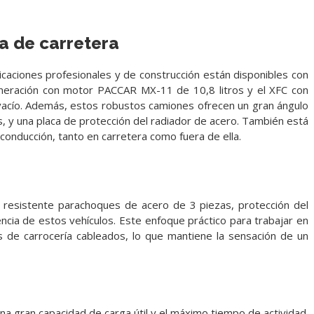
a de carretera
icaciones profesionales y de construcción están disponibles con
eneración con motor PACCAR MX-11 de 10,8 litros y el XFC con
vacío. Además, estos robustos camiones ofrecen un gran ángulo
es, y una placa de protección del radiador de acero. También está
onducción, tanto en carretera como fuera de ella.
 resistente parachoques de acero de 3 piezas, protección del
encia de estos vehículos. Este enfoque práctico para trabajar en
es de carrocería cableados, lo que mantiene la sensación de un
 gran capacidad de carga útil y el máximo tiempo de actividad.