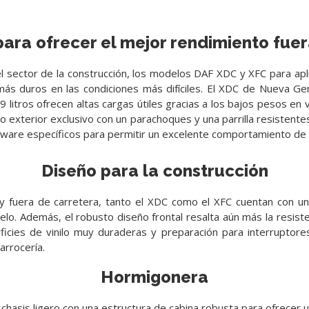
para ofrecer el mejor rendimiento fuer
el sector de la construcción, los modelos DAF XDC y XFC para apl
 más duros en las condiciones más difíciles. El XDC de Nueva G
itros ofrecen altas cargas útiles gracias a los bajos pesos en 
ño exterior exclusivo con un parachoques y una parrilla resistent
tware específicos para permitir un excelente comportamiento de c
Diseño para la construcción
 y fuera de carretera, tanto el XDC como el XFC cuentan con un
suelo. Además, el robusto diseño frontal resalta aún más la resist
perficies de vinilo muy duraderas y preparación para interruptor
arrocería.
Hormigonera
sis ligero con una estructura de cabina robusta para ofrecer una