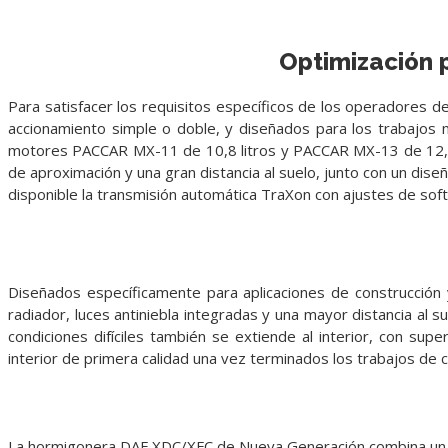
Optimización 
Para satisfacer los requisitos específicos de los operadores d
accionamiento simple o doble, y diseñados para los trabajos
motores PACCAR MX-11 de 10,8 litros y PACCAR MX-13 de 12,9 l
de aproximación y una gran distancia al suelo, junto con un dise
disponible la transmisión automática TraXon con ajustes de sof
Diseñados específicamente para aplicaciones de construcción
radiador, luces antiniebla integradas y una mayor distancia al 
condiciones difíciles también se extiende al interior, con su
interior de primera calidad una vez terminados los trabajos de c
La hormigonera DAF XDC/XFC de Nueva Generación combina un cha