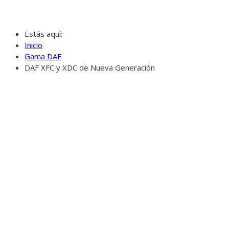
DAF XFC y XDC de Nueva Gen
Estás aquí:
Inicio
Gama DAF
DAF XFC y XDC de Nueva Generación